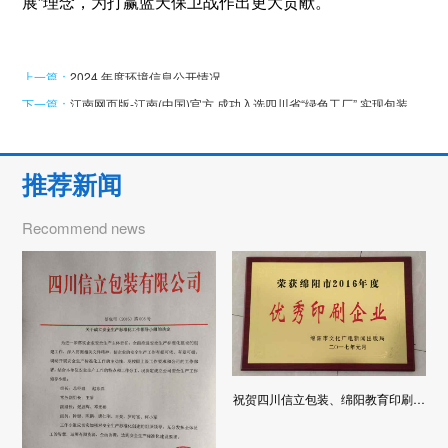
展”理念，为打赢蓝天保卫战作出更大贡献。
上一篇：
2024 年度环境信息公开情况
下一篇：
江南网页版-江南(中国)官方 成功入选四川省“绿色工厂” 实现包装印
刷绿色化，助力新质生产力提升
推荐新闻
Recommend news
祝贺四川信立包装、绵阳教育印刷厂
荣获2016年度市级优秀印刷企业