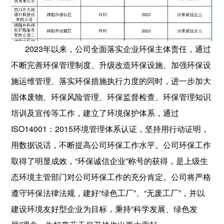
2023年以来，公司全面落实企业环保主体责任，通过
不断完善环保管理制度、升级改造环保设施、加强环保设
施运维管理、落实环保措施执行力度的同时，进一步加大
固体废物、环保风险管理、环保监督检查、环保管理知识
培训及宣传等工作，建立了环境保护体系，通过
ISO14001：2015环境管理体系认证，坚持用行动证明，
用数据说话，不断提高公司环保工作水平。公司环保工作
取得了明显成效，“环保诚信企业”称号的获得，是上级生
态环境主管部门对公司环保工作的充分肯定。公司将严格
遵守环保法律法规，建好“绿色工厂”、“无废工厂”，并以
建设环境友好型企业为目标，秉持“科学发展、绿色发