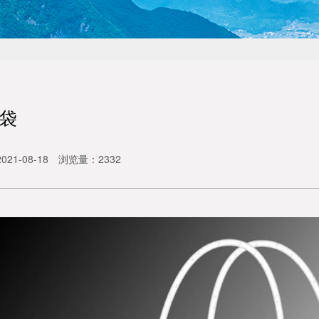
袋
21-08-18
浏览量：2332