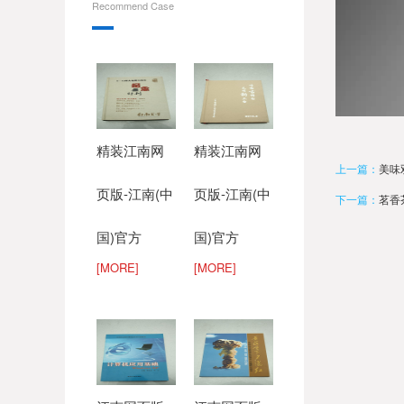
Recommend Case
精装江南网
精装江南网
上一篇：
美味
页版-江南(中
页版-江南(中
下一篇：
茗香
国)官方
国)官方
[MORE]
[MORE]