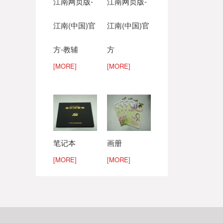
江南网页版-
江南网页版-
江南(中国)官
江南(中国)官
方-教辅
方
[MORE]
[MORE]
笔记本
画册
[MORE]
[MORE]