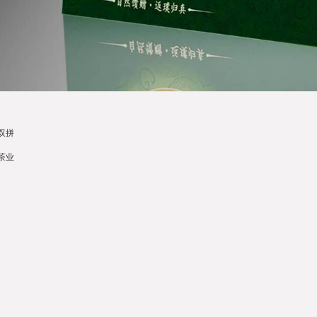
双拼
茶业