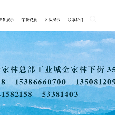
设备展示
荣誉资质
团队展示
联系我们