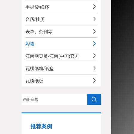
手提袋/纸杯
台历/挂历
表单、杂刊等
彩箱
江南网页版-江南(中国)官方
瓦楞纸箱/纸盒
瓦楞纸板
推荐案例