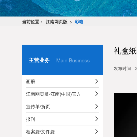
当前位置：
江南网页版 >
彩箱
礼盒纸
主营业务
Main Business
发布时间：20
画册
江南网页版-江南(中国)官方
宣传单/折页
报刊
档案袋/文件袋