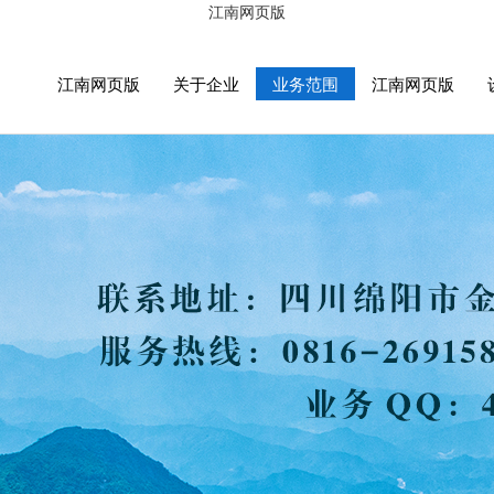
江南网页版
江南网页版
关于企业
业务范围
江南网页版